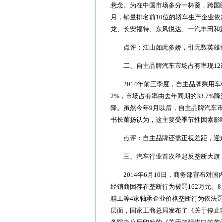
悬念。为在中国市场多分一杯羹，跨国巨
月，销量排名前10位的轿车生产企业
龙、长安福特、东风悦达、一汽丰田和
点评：江山如此多娇，引无数英雄
二、自主品牌汽车市场占有率现12
2014年前三季度，自主品牌乘用车销量
2%，市场占有率由去年同期的33.7%
降。虽然今年9月以后，自主品牌汽车
书长董扬认为，这主要受季节性因素影
点评：自主品牌还需正视差距，迎难
三、汽车行业首次举起反垄断大旗
2014年6月10日，商务部宣布对国
经销商因存在垄断行为被罚162万元。
精工等4家轴承企业价格垄断行为依法罚
层面，国家工商总局发布了《关于停止