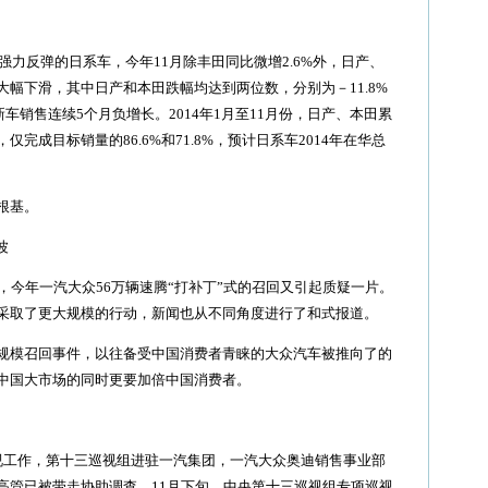
力反弹的日系车，今年11月除丰田同比微增2.6%外，日产、
幅下滑，其中日产和本田跌幅均达到两位数，分别为－11.8%
新车销售连续5个月负增长。2014年1月至11月份，日产、本田累
，仅完成目标销量的86.6%和71.8%，预计日系车2014年在华总
根基。
波
，今年一汽大众56万辆速腾“打补丁”式的召回又引起质疑一片。
采取了更大规模的行动，新闻也从不同角度进行了和式报道。
模召回事件，以往备受中国消费者青睐的大众汽车被推向了的
中国大市场的同时更要加倍中国消费者。
工作，第十三巡视组进驻一汽集团，一汽大众奥迪销售事业部
高管已被带走协助调查。11月下旬，中央第十三巡视组专项巡视