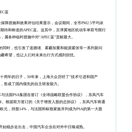
EC蓝
保障措施和效果评估结果显示，会议期间，全市PM2.5平均浓
所期待和称道的APEC蓝。这其中，京津冀地区机动车单双号限行
5%，属各种临时措施中对“APEC蓝”贡献最大。
同时，也引发了道拥堵、雾霾加重和能源紧张等一系列新问
了治霾希望，也让人们对未来出行方式感到担忧。
三十周年的日子，30年来，上海大众历经了“技术引进和国产
阶段，形成了国内领先的自主研发能力。
与法国PSA集团在签订《全球战略联盟合作协议》，东风汽车
合作。根据双方签订的《关于增资入股的总协议》，东风汽车将通
亿欧元，持股14%，与法国和标致家族并列成为PSA的第一大股
始稳步走出去，中国汽车企业在对外中日臻成熟。