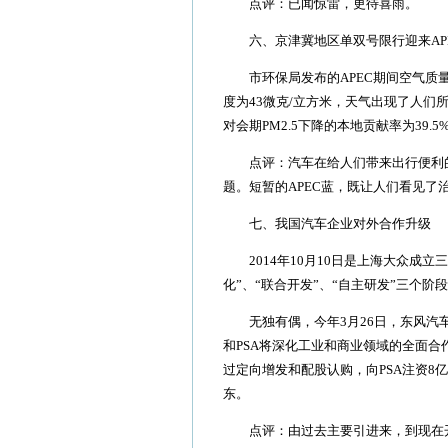
点评：已闻惊雷，更待喜雨。
六、京津冀地区单双号限行迎来AP
市环保局发布的APEC期间空气质量
度为43微克/立方米，天气出现了人们
对会期PM2.5下降的本地贡献率为39.
点评：汽车在给人们带来出行便利的
题。短暂的APEC蓝，既让人们看见
七、我国汽车企业对外合作升级
2014年10月10日是上海大众成立
化”、“联合开发”、“自主研发”三个
无独有偶，今年3月26日，东风汽车
和PSA将深化工业和商业领域的全面
过定向增发和配股认购，向PSA注资8
东。
点评：由过去主要引进来，到现在开