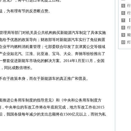
干意见》，将平行进口车化提上日程。
行
，为有理有节的反垄断点赞。
行
【
行
管理局等部门对机关及公共机构购买新能源汽车制定了具体实施
能
电给予优惠的政策导向；财政部等对新能源汽车实行了免征购置
灯
企业平均燃料消耗量管理；七部委联合印发了京津冀公交等领域
产企业如北汽、江淮、比亚迪、宝马、大众、奔驰等纷纷推出了
整套促进新能车市场化的解决方案。2014年1月至11月，全国
4辆，同比成数倍增长。
在于政策本身，而在于新能源车的真正推广和普及。
推进公务用车制度的指导意见》和《中央和公务用车制度方
划，中央单位的车改工作将在年底前完成，地方车改工作在2015
，我国各级每年减少的支出总额将在1500亿元以上，而转为私