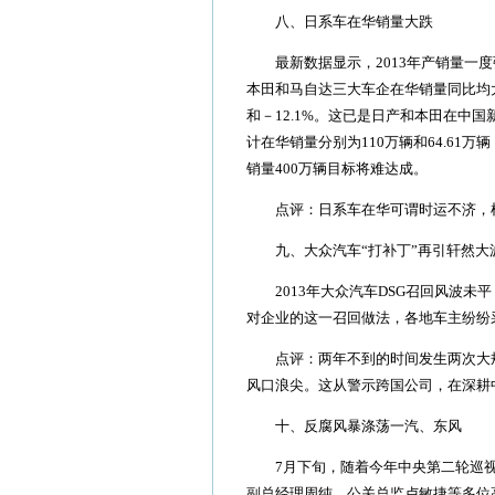
八、日系车在华销量大跌
最新数据显示，2013年产销量一度强
本田和马自达三大车企在华销量同比均大
和－12.1%。这已是日产和本田在中国
计在华销量分别为110万辆和64.61万辆
销量400万辆目标将难达成。
点评：日系车在华可谓时运不济，
九、大众汽车“打补丁”再引轩然大
2013年大众汽车DSG召回风波未平
对企业的这一召回做法，各地车主纷纷
点评：两年不到的时间发生两次大规
风口浪尖。这从警示跨国公司，在深耕
十、反腐风暴涤荡一汽、东风
7月下旬，随着今年中央第二轮巡视
副总经理周纯、公关总监卢敏捷等多位