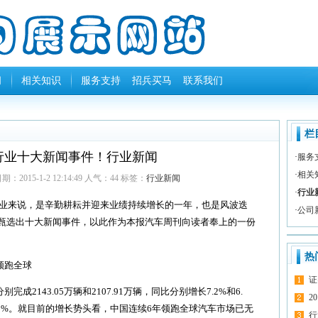
闻
相关知识
服务支持
招兵买马
联系我们
栏
车行业十大新闻事件！行业新闻
·
服务
·
相关
：2015-1-2 12:14:49 人气：
44
标签：
行业新闻
·
行业
业来说，是辛勤耕耘并迎来业绩持续增长的一年，也是风波迭
·
公司
甄选出十大新闻事件，以此作为本报汽车周刊向读者奉上的一份
热
领跑全球
证
成2143.05万辆和2107.91万辆，同比分别增长7.2%和6.
2
9.2%。就目前的增长势头看，中国连续6年领跑全球汽车市场已无
行