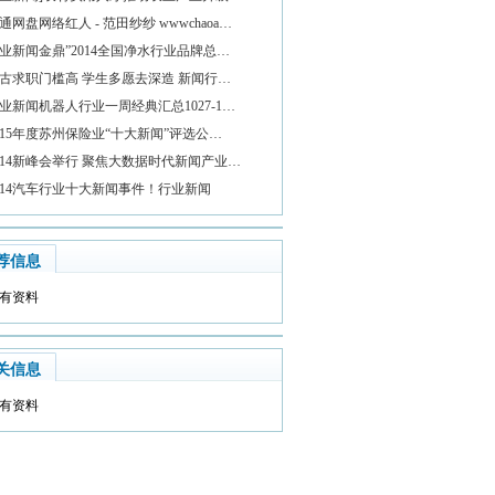
通网盘网络红人 - 范田纱纱 wwwchaoa…
业新闻金鼎”2014全国净水行业品牌总…
古求职门槛高 学生多愿去深造 新闻行…
业新闻机器人行业一周经典汇总1027-1…
015年度苏州保险业“十大新闻”评选公…
014新峰会举行 聚焦大数据时代新闻产业…
014汽车行业十大新闻事件！行业新闻
荐信息
有资料
关信息
有资料