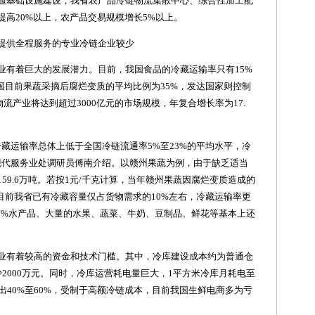
基础设施建设，我省农产品冷链物流集散中心、综合性加工配
高20%以上，农产品交易规模增长5%以上。
供全程服务的专业冷链企业较少
有着巨大的发展潜力。目前，我国食品的冷藏运输率只有15%
我国目前果蔬采摘后腐烂变质的平均比例为35%，发达国家则控制
物流产业将达到超过3000亿元的市场规模，年复合增长率为17.
运输率总体上低于全国冷链流通率5%至23%的平均水平，冷
现代服务业处调研员傅南介绍。以赣州果蔬为例，由于缺乏适当
59.6万吨。若按1元/千克计算，当年赣州果蔬因腐烂变质造成的
算，目前我省已有冷藏容量仅占货物需求的10%左右，冷藏运输率更
80%水产品、大量的水果、蔬菜、牛奶、豆制品、鲜花等基本上还
有着较高的资金和技术门槛。其中，冷库建设成本约为普通仓
2000万元。同时，冷库运营耗电量巨大，1平方米冷库月耗电至
出40%至60%，受制于高额冷链成本，目前我国生鲜电商多为亏