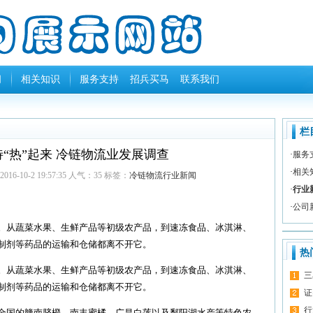
闻
相关知识
服务支持
招兵买马
联系我们
栏
“热”起来 冷链物流业发展调查
·
服务
·
相关
6-10-2 19:57:35 人气：
35
标签：
冷链物流行业新闻
·
行业
·
公司
从蔬菜水果、生鲜产品等初级农产品，到速冻食品、冰淇淋、
制剂等药品的运输和仓储都离不开它。
热
从蔬菜水果、生鲜产品等初级农产品，到速冻食品、冰淇淋、
三
制剂等药品的运输和仓储都离不开它。
证
行
国的赣南脐橙、南丰蜜橘、广昌白莲以及鄱阳湖水产等特色农