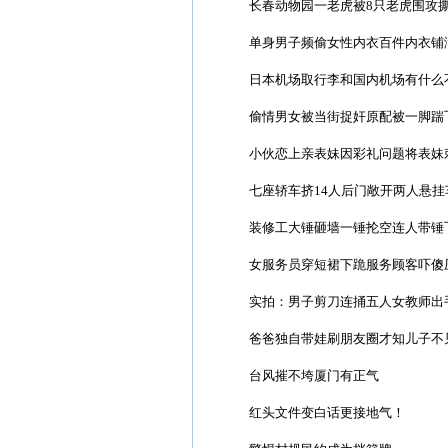
长春动物园一老虎被8只老虎围攻撕
单身男子频偷女性内衣百件内衣铺
日本机场取行李和国内机场有什么
偷情男女被当街捉奸原配被一脚踹
小伙恋上亲表妹因彩礼问题将表妹
七座轿车挤14人后门敞开两人悬挂
装修工大锤砸墙一锤抡空连人带锤飞
女服务员穿短裙下跪服务顾客吓傻
实拍：男子剪刀连捅五人女教师出
爸爸独自带娃刷朋友圈才知儿子不
台风摧不垮厦门有正气
红头文件变白话更接地气！