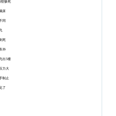
咬惨死
满床
不同
飞
刺死
车外
出5楼
压力大
手制止
见了