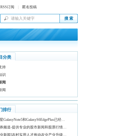
RSS订阅
|
匿名投稿
目分类
支持
知识
新闻
新闻
门排行
星GalaxyNote5和GalaxyS6EdgePlus已经…
券频道-提供专业的股市新闻和股票行情…
业新闻]农村实用人才推动农业产业升级…