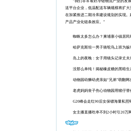
“我们非常看好冷链物流产业的发展
送平台企业，低温配送车辆规模将扩大至
在加紧推进二期冷库建设规划的实现。
产品产业化链条效应。”
蜘蛛太多怎么办？柬埔寨小镇居民
哈萨克斯坦一男子骑鸵鸟上班为躲
岛上的夜晚：女子用镜头记录丈夫
没那么单纯！揭秘橡皮糖的黑暗生
动物园幼狮幼虎亲如“兄弟”萌翻网
老虎妈妈丧子伤心动物园用猪仔替
G20峰会走红90后女保镖海量私照
女主播直播吃串不到2小时引20万