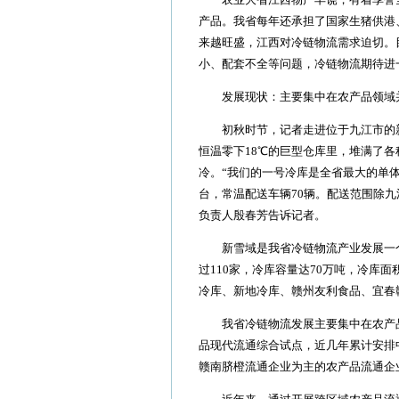
产品。我省每年还承担了国家生猪供港
来越旺盛，江西对冷链物流需求迫切。
小、配套不全等问题，冷链物流期待进一
发展现状：主要集中在农产品领域
初秋时节，记者走进位于九江市的新
恒温零下18℃的巨型仓库里，堆满了
冷。“我们的一号冷库是全省最大的单
台，常温配送车辆70辆。配送范围除
负责人殷春芳告诉记者。
新雪域是我省冷链物流产业发展一个
过110家，冷库容量达70万吨，冷库面
冷库、新地冷库、赣州友利食品、宜春
我省冷链物流发展主要集中在农产品
品现代流通综合试点，近几年累计安排中
赣南脐橙流通企业为主的农产品流通企