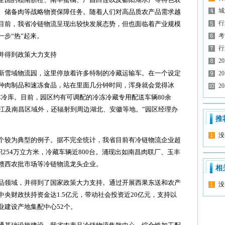
城
、储备肉等战略物资保障任务。随着人们对高品质农产品需求越
行
目前，我省冷链物流呈现出较快发展态势，但也面临着产业规模
步“热”起来。
考
行
并得到政策大力支持
2
雪域物流园，这里停放着许多特制的冷藏运输车。在一个设定
2
各种肉制品和速冻食品，站在里面几分钟时间，浑身就会觉得冰
2
体冷库。目前，园区约有可调配的冷冻冷藏专用配送车辆80余
九江及南昌区域外，还辐射到周边湖北、安徽等地。”园区经理办
推
没
较为典型的例子。据不完全统计，我省目前有冷链物流企业超
积254万立方米，冷藏车辆近800台。涌现出如南昌肉联厂、玉丰
赣西农批市场等冷链物流龙头企业。
相
领域，并得到了国家政策大力支持。通过开展西果东送和农产
没
央财政扶持资金达1.5亿元，带动社会投资近20亿元，支持以
业建设产地集配中心52个。