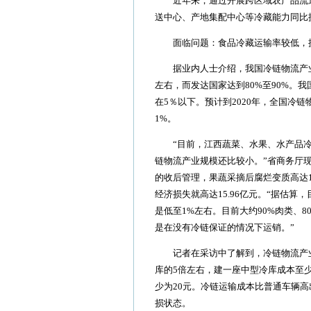
近年来，通过开展跨区域农产品流通
送中心、产地集配中心等冷藏能力同比提
面临问题：食品冷藏运输率较低，提
据业内人士介绍，我国冷链物流产业
左右，而发达国家达到80%至90%。
在5％以下。预计到2020年，全国冷链
1%。
“目前，江西蔬菜、水果、水产品冷藏
链物流产业规模还比较小。”省商务厅
的收后管理，果蔬采摘后腐烂变质高达1
经济损失就高达15.96亿元。“据估
是低至1%左右。目前大约90%肉类、
是在没有冷链保证的情况下运销。”
记者在采访中了解到，冷链物流产业
库的5倍左右，建一座中型冷库成本至少
少为20元。冷链运输成本比普通车辆高
损状态。