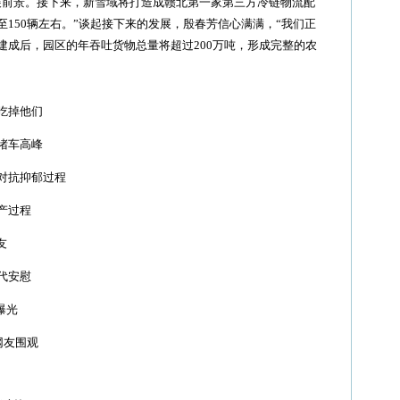
前景。接下来，新雪域将打造成赣北第一家第三方冷链物流配
150辆左右。”谈起接下来的发展，殷春芳信心满满，“我们正
建成后，园区的年吞吐货物总量将超过200万吨，形成完整的农
吃掉他们
堵车高峰
对抗抑郁过程
产过程
友
代安慰
曝光
网友围观