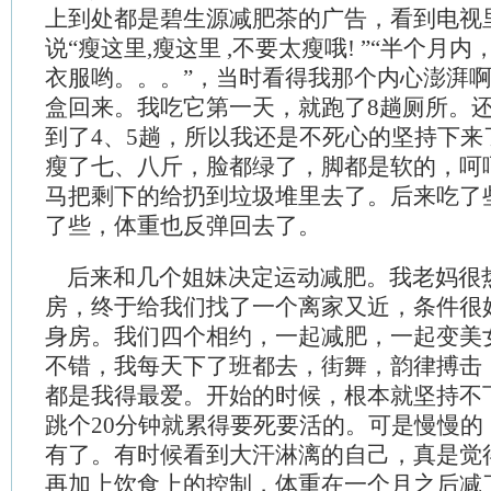
上到处都是碧生源减肥茶的广告，看到电视
说“瘦这里,瘦这里 ,不要太瘦哦! ”“半个月
衣服哟。。。”，当时看得我那个内心澎湃
盒回来。我吃它第一天，就跑了8趟厕所。
到了4、5趟，所以我还是不死心的坚持下来
瘦了七、八斤，脸都绿了，脚都是软的，呵
马把剩下的给扔到垃圾堆里去了。后来吃了
了些，体重也反弹回去了。
后来和几个姐妹决定运动减肥。我老妈很
房，终于给我们找了一个离家又近，条件很
身房。我们四个相约，一起减肥，一起变美
不错，我每天下了班都去，街舞，韵律搏击
都是我得最爱。开始的时候，根本就坚持不
跳个20分钟就累得要死要活的。可是慢慢的
有了。有时候看到大汗淋漓的自己，真是觉
再加上饮食上的控制，体重在一个月之后减