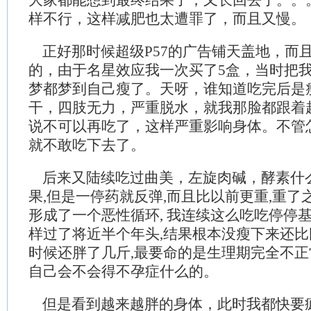
大家都能想到最终结果了，又长回去了。。
样不行，这样减肥也太遭罪了，而且又慢。
正好那时候超级P57的广告铺天盖地，而
的，由于名星效应我一次买了5盒，当时把
梦都梦到自己瘦了。天呀，谁知道吃完后是
干，四肢无力，严重脱水，就我那脸都跟着
说不可以再吃了，这样严重影响身体。不管
就不敢吃下去了。
后来又陆续吃过曲美，左旋肉碱，酵素什
果,但是一停药就反弹,而且比以前更重,重了
形成了一个恶性循环, 我连续这么吃吃停停
样过了将近半个年头,结果根本没瘦下来还
时候还胖了几斤,最要命的是生理期完全不正
自己会不会得不孕症什么的。
但是看到越来越胖的身体，此时我都快要